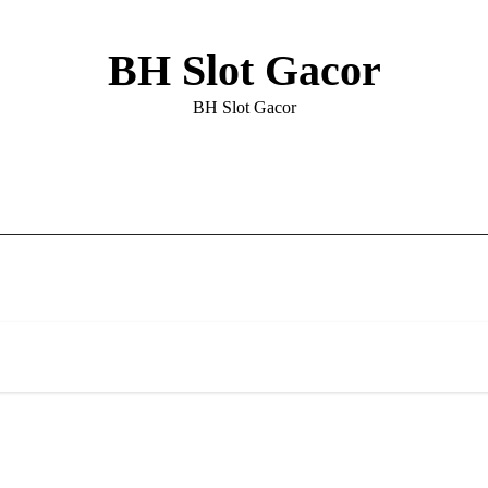
BH Slot Gacor
BH Slot Gacor