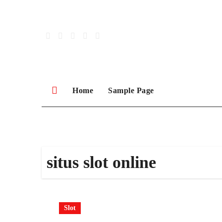
Skip
to
content
Home
Sample Page
situs slot online
Slot